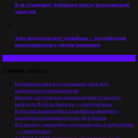
К qi-стандарту добавлен метод резонансной
зарядки
Yota представляет yotaphone — российский
коммуникатор с двумя экранами
Свежие записи
Наушники nura подстраивают звук под
конкретного пользователя
Reuters: саудовская аравия надеется на рост
нефти до $ 60 за баррель — «энергетика»
В россии планируется разработка мощного
квантового компьютера на 50 кубитов
Все на яву: «роснефть» построит нпз в индонезии
— «энергетика»
Android 4.4 kitkat: главные обновления ос от