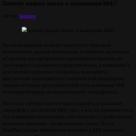
Почему важно знать о компании bbk?
Автор:
lampov
·
На сегодняшний момент существует большой
ассортимент разных мобильных устройств, возможно
встретить как продукцию сильнейшего бренда, не
требующего отдельного представления, а возможно и
достаточно сильного соперника, чьи работы
фактически малоизвестны европейской аудитории.
Одним из таких представителей есть компания BBK —
всемирный бренд по производству смартфонов.
Вы когда-нибудь видели красующийся в магазине
смартфон с логотипом BBK? Нет, а все по причине того,
что компания производит собственные устройства под
вторыми именами, среди которых Oppo, Vivo и
OnePlus. Кроме мобильных устройств BBK успевает