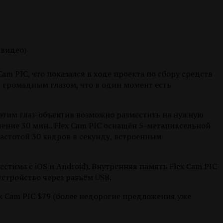
m PIC, что показался в ходе проекта по сбору средств
с громадным глазом, что в один момент есть
с этим глаз-объектив возможно разместить на нужную
ение 30 мин.. Flex Cam PIC оснащён 5-мегапиксельной
частотой 30 кадров в секунду, встроенным
тима с iOS и Android). Внутренняя память Flex Cam PIC
стройство через разъём USB.
ex Cam PIC $79 (более недорогие предложения уже