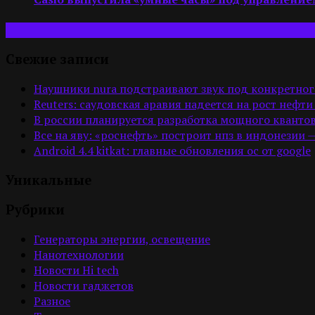
Свежие записи
Наушники nura подстраивают звук под конкретног
Reuters: саудовская аравия надеется на рост нефти
В россии планируется разработка мощного квантов
Все на яву: «роснефть» построит нпз в индонезии 
Android 4.4 kitkat: главные обновления ос от google
Уникальные
Рубрики
Генераторы энергии, освещение
Нанотехнологии
Новости Hi tech
Новости гаджетов
Разное