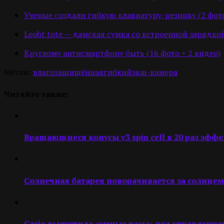
Ученые создали гибкую клавиатуру-резинку (2 фот
Leoht tote — дамская сумка со встроенной зарядкой
Круглому антисмартфону быть (16 фото + 2 видео)
Метки:
влагозащищённая
гибкий
экш-камера
Читайте также:
Вращающиеся конусы v3 spin cell в 20 раз эф
Солнечная батарея поворачивается за солнцем
Casio выпустила «умные часы» под управление