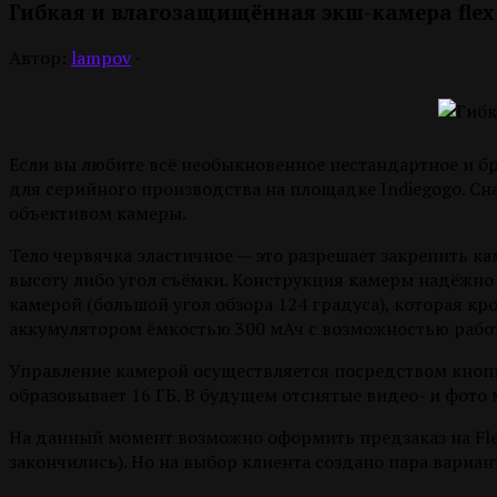
Гибкая и влагозащищённая экш-камера flex c
Автор:
lampov
·
Если вы любите всё необыкновенное нестандартное и бро
для серийного производства на площадке Indiegogo. Сн
объективом камеры.
Тело червячка эластичное — это разрешает закрепить к
высоту либо угол съёмки. Конструкция камеры надёжно 
камерой (большой угол обзора 124 градуса), которая кр
аккумулятором ёмкостью 300 мАч с возможностью работ
Управление камерой осуществляется посредством кнопки
образовывает 16 ГБ.
В будущем отснятые видео- и фото 
На данный момент возможно оформить предзаказ на Flex
закончились). Но на выбор клиента создано пара вариа