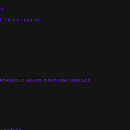
о)
 (5 фото + видео)
фективнее плоских солнечных панелей
м android