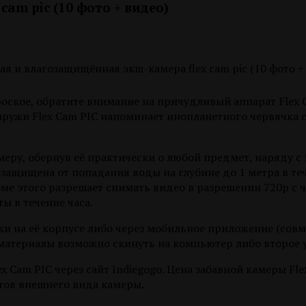
am pic (10 фото + видео)
ское, обратите внимание на причудливый аппарат Flex Ca
аружи Flex Cam PIC напоминает инопланетного червячка 
амеру, обернув её практически о любой предмет, наряду 
защищена от попадания воды на глубине до 1 метра в теч
оме этого разрешает снимать видео в разрешении 720p с 
ы в течение часа.
 на её корпусе либо через мобильное приложение (совмес
материалы возможно скинуть на компьютер либо второе у
 Cam PIC через сайт Indiegogo. Цена забавной камеры Fl
нтов внешнего вида камеры.