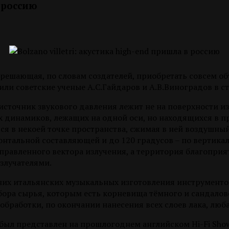
в россию
разрешающая, по словам создателей, приобретать совсем 
ли советские ученые А.С.Гайдаров и А.В.Виноградов в ст
сточник звукового давления лежит не на поверхности из
х динамиков, лежащих на одной оси, но находящихся в п
ся в некоей точке пространства, сжимая в ней воздушный к
онтальной составляющей и до 120 градусов – по вертикал
равленного вектора излучения, а территория благоприя
злучателями.
них итальянских музыкальных изготовления инструменто
бора сырья, которым есть корневища тёмного и сандалов
 обработки, по окончании нанесения всех слоев лака, лю
з был представлен на прошлогоднем английском Hi-Fi Show,