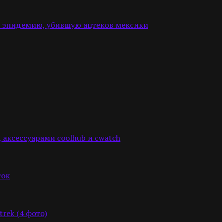
 эпидемию, убившую ацтеков мексики
m, аксессуарами coolhub и cwatch
ток
rek (4 фото)