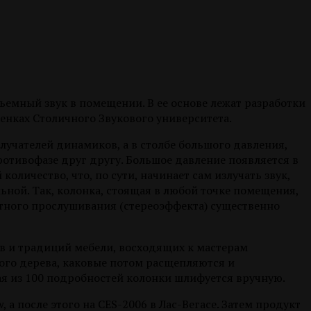
объемный звук в помещении. В ее основе лежат разработки
енках Столичного Звукового университета.
лучателей динамиков, а в столбе большого давления,
ротивофазе друг другу. Большое давление появляется в
оличество, что, по сути, начинает сам излучать звук,
ьной. Так, колонка, стоящая в любой точке помещения,
тного прослушивания (стереоэффекта) существенно
в и традиций мебели, восходящих к мастерам
ого дерева, каковые потом расщепляются и
бая из 100 подробностей колонки шлифуется вручную.
 а после этого на CES-2006 в Лас-Вегасе. Затем продукт