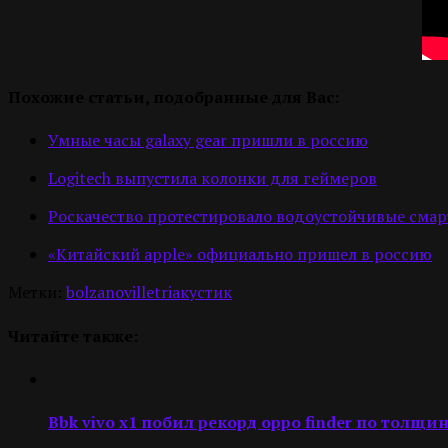
Похожие статьи, подобранные для Вас:
Умные часы galaxy gear пришли в россию
Logitech выпустила колонки для геймеров
Роскачество протестировало водоустойчивые сма
«Китайский apple» официально пришел в россию
Метки:
bolzano
villetri
акустик
Читайте также:
Bbk vivo x1 побил рекорд oppo finder по толщи