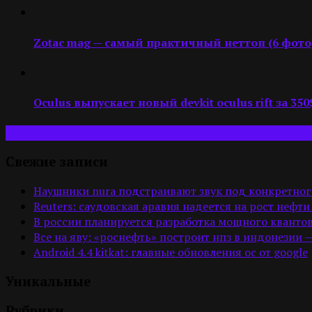
Zotac mag — самый практичный неттоп (6 фото
Oculus выпускает новый devkit oculus rift за 350
Свежие записи
Наушники nura подстраивают звук под конкретног
Reuters: саудовская аравия надеется на рост нефти
В россии планируется разработка мощного квантов
Все на яву: «роснефть» построит нпз в индонезии 
Android 4.4 kitkat: главные обновления ос от google
Уникальные
Рубрики