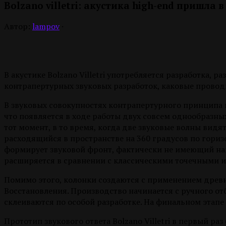
Bolzano villetri: акустика high-end пришла 
Автор:
lampov
·
В акустике Bolzano Villetri употребляется разработка, 
контрапертурных звуковых разработок, каковые проводи
В звуковых совокупностях контрапертурного принципа и
что появляется в ходе работы двух совсем однообразны
тот момент, в то время, когда две звуковые волны видят
расходящийся в пространстве на 360 градусов по гориз
формирует звуковой фронт, фактически не имеющий нап
расширяется в сравнении с классическими точечными и
Помимо этого, колонки создаются с применением древ
Восстановления. Производство начинается с ручного от
склеиваются по особой разработке. На финальном этапе
Прототип звукового ответа Bolzano Villetri в первый ра