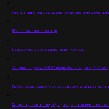
Ученые наконец разгадали таинственную древнюю
Штепсель-сигнализатор
Нановолокна восстанавливают сосуды
Coolpad magview 4: 5.9″ смартфон c tegra 4, 2 гб ra
Графический ключ можно подобрать за пять попы
Концептуальный ноутбук для фанатов сериала star t