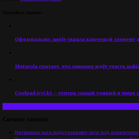
Читайте также:
Официально: apple украла ключевой элемент д
Motorola считает, что samsung ждёт участь nokia
Coolpad ivvi k1 — теперь самый тонкий в мире
Свежие записи
Наушники nura подстраивают звук под конкретног
Reuters: саудовская аравия надеется на рост нефти