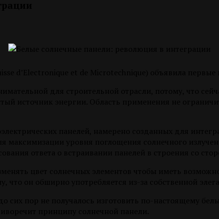
грации
se d’Electronique et de Microtechnique) объявила первые
нимательной для строительной отрасли, потому, что сейч
тый источник энергии. Область применения не ограничи
оэлектрических панелей, намерено созданных для интегр
ля максимизации уровня поглощения солнечного излучен
асования ответа о встраивании панелей в строения со ст
менять цвет солнечных элементов чтобы иметь возможнос
ому, что он обширно употребляется из-за собственной эле
 сих пор не получалось изготовить по-настоящему белый
отиворечит принципу солнечной панели.