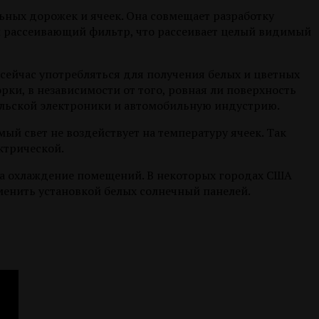
ьных дорожек и ячеек. Она совмещает разработку
й рассеивающий фильтр, что рассеивает целый видимый
сейчас употребляться для получения белых и цветных
рки, в независимости от того, ровная ли поверхность
тельской электроники и автомобильную индустрию.
мый свет не воздействует на температуру ячеек. Так
ктрической.
 на охлаждение помещений. В некоторых городах США
менить установкой белых солнечный панелей.