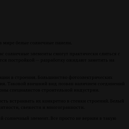
 в мире белые солнечные панели.
ас солнечные элементы смогут практически слиться с
тся постройкой — разработку ожидают заметить на
ации в строения. Большинство фотоэлектрических
ия. Таковой внешний вид позван наличием соединений
ороны специалистов строительной индустрии.
ть встраивать их конкретно в стенки строений.
Белый
гантности, свежести и многогранности.
 солнечный элемент. Все просто не верили в такую