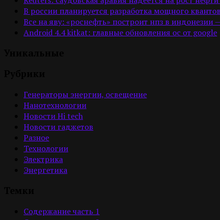
В россии планируется разработка мощного квантов
Все на яву: «роснефть» построит нпз в индонезии 
Android 4.4 kitkat: главные обновления ос от google
Уникальные
Рубрики
Генераторы энергии, освещение
Нанотехнологии
Новости Hi tech
Новости гаджетов
Разное
Технологии
Электрика
Энергетика
Темки
Содержание часть 1