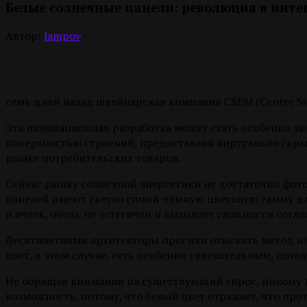
Белые солнечные панели: революция в инте
Автор:
lampov
·
семь дней назад швейцарская компания CSEM (Centre Suis
Эта инновационная разработка может стать особенно за
поверхностью строений, предоставляя виртуально скры
рынке потребительских товаров.
Сейчас рынку солнечной энергетики не достаточно фот
панелей имеют светло синий-тёмную цветовую гамму д
и ячеек, очень не эстетичен и вызывает сложности согл
Десятилетиями архитекторы просили отыскать метод из
цвет, в этом случае, есть особенно увлекательным, пот
Не обращая внимания на существующий спрос, никому до
возможность, потому, что белый цвет отражает, что пр