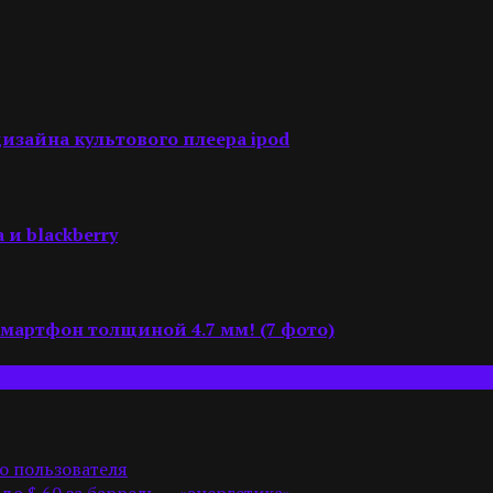
изайна культового плеера ipod
 и blackberry
 смартфон толщиной 4.7 мм! (7 фото)
о пользователя
 до $ 60 за баррель — «энергетика»