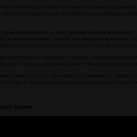
ечных элементов, каковые не имеют видимых соединител
солнечного излучения в электричество, и избирательны
оторая основывается на кристаллическом кремнии может 
 для изготовленных панелей, так внедрена в процесс сбо
нелей разработка может заинтересовать сегмент потреби
льно нагреваться в сравнение с чёрной – отраженный види
ру на 20-30 градусов Цельсия ниже стандартной фотоэле
изить температуру в строений и так уменьшить затраты
тельству. В скором времени покраску возможно будет за
мние время