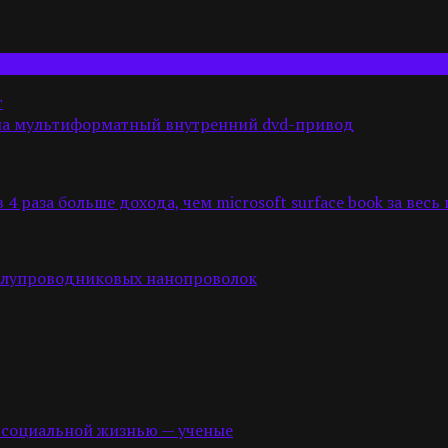
т
тила мультиформатный внутренний dvd-привод
 раза больше дохода, чем microsoft surface book за весь 
олупроводниковых нанопроволок
й социальной жизнью — ученые