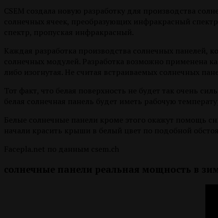
CSEM создала новую разработку для производства солн
солнечных ячеек, преобразующих инфракрасный спектр 
спектр, пропуская инфракрасный.
Каждая разработка производства солнечных панелей, к
солнечных модулей. Разработка возможно применена как
либо изогнутая. Не считая встраиваемых солнечных па
Тот факт, что белая поверхность не будет так очень си
белая солнечная панель будет иметь рабочую температу
Белые солнечные панели кроме этого окажут помощь сн
начали красить крыши в белый цвет по подобной обстоя
Facepla.net по данным csem.ch
солнечные панели реальная мощность в зи