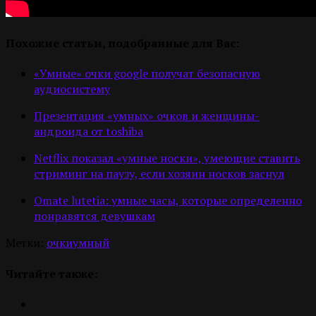
Похожие статьи, подобранные для Вас:
«Умные» очки google получат безопасную
аудиосистему
Презентация «умных» очков и женщины-
андроида от toshiba
Netflix показал «умные носки», умеющие ставить
стриминг на паузу, если хозяин носков заснул
Omate lutetia: умные часы, которые определенно
понравятся девушкам
Метки:
очки
умный
Читайте также: