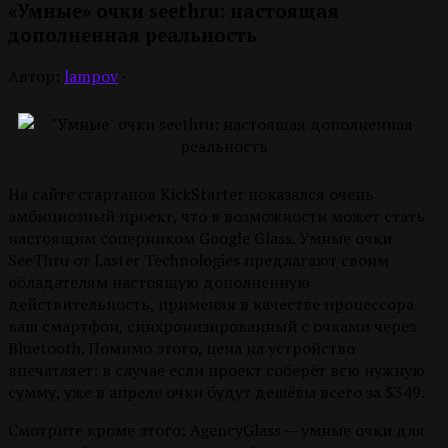
«Умные» очки seethru: настоящая
дополненная реальность
Автор:
lampov
·
На сайте стартапов KickStarter показался очень
амбициозный проект, что в возможности может стать
настоящим соперником Google Glass. Умные очки
SeeThru от Laster Technologies предлагают своим
обладателям настоящую дополненную
действительность, применяя в качестве процессора
ваш смартфон, синхронизированный с очками через
Bluetooth. Помимо этого, цена на устройство
впечатляет: в случае если проект соберёт всю нужную
сумму, уже в апреле очки будут дешёвы всего за $349.
Смотрите кроме этого: AgencyGlass — умные очки для