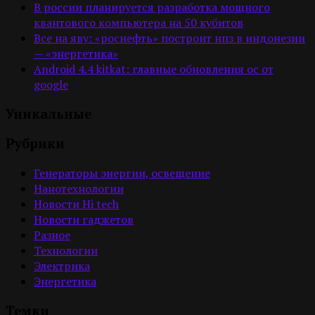
В россии планируется разработка мощного
квантового компьютера на 50 кубитов
Все на яву: «роснефть» построит нпз в индонезии
— «энергетика»
Android 4.4 kitkat: главные обновления ос от
google
Уникальные
Рубрики
Генераторы энергии, освещение
Нанотехнологии
Новости Hi tech
Новости гаджетов
Разное
Технологии
Электрика
Энергетика
Темки