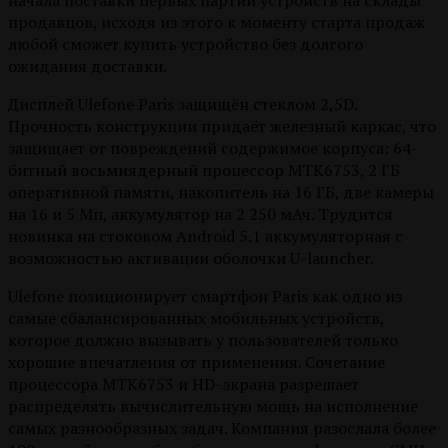
начала поставки первых партий устройств на склады
продавцов, исходя из этого к моменту старта продаж
любой сможет купить устройство без долгого
ожидания доставки.
Дисплей Ulefone Paris защищён стеклом 2,5D.
Прочность конструкции придаёт железный каркас, что
защищает от повреждений содержимое корпуса: 64-
битный восьмиядерный процессор MTK6753, 2 ГБ
оперативной памяти, накопитель на 16 ГБ, две камеры
на 16 и 5 Мп, аккумулятор на 2 250 мАч. Трудится
новинка на стоковом Android 5.1 аккумуляторная с
возможностью активации оболочки U-launcher.
Ulefone позиционирует смартфон Paris как одно из
самые сбалансированных мобильных устройств,
которое должно вызывать у пользователей только
хорошие впечатления от применения. Сочетание
процессора MTK6753 и HD-экрана разрешает
распределять вычислительную мощь на исполнение
самых разнообразных задач. Компания разослала более