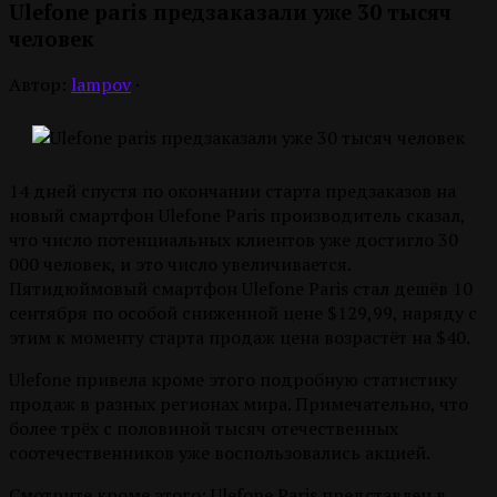
Ulefone paris предзаказали уже 30 тысяч
человек
Автор:
lampov
·
14 дней спустя по окончании старта предзаказов на
новый смартфон Ulefone Paris производитель сказал,
что число потенциальных клиентов уже достигло 30
000 человек, и это число увеличивается.
Пятидюймовый смартфон Ulefone Paris стал дешёв 10
сентября по особой сниженной цене $129,99, наряду с
этим к моменту старта продаж цена возрастёт на $40.
Ulefone привела кроме этого подробную статистику
продаж в разных регионах мира. Примечательно, что
более трёх с половиной тысяч отечественных
соотечественников уже воспользовались акцией.
Смотрите кроме этого: Ulefone Paris представлен в