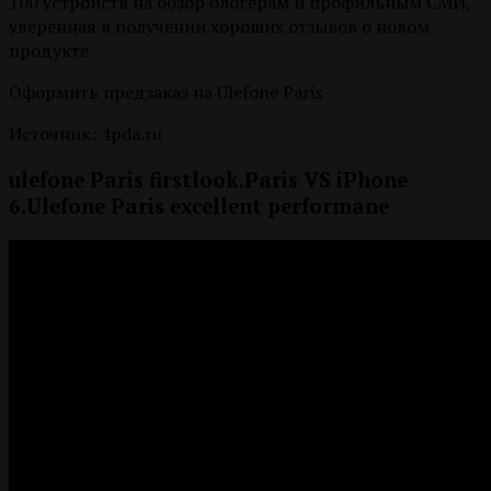
100 устройств на обзор блогерам и профильным СМИ,
уверенная в получении хороших отзывов о новом
продукте.
Оформить предзаказ на Ulefone Paris
Источник: 4pda.ru
ulefone Paris firstlook.Paris VS iPhone
6.Ulefone Paris excellent performane