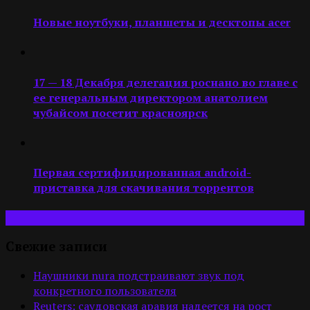
Новые ноутбуки, планшеты и десктопы acer
17 — 18 Декабря делегация роснано во главе с
ее генеральным директором анатолием
чубайсом посетит красноярск
Первая сертифицированная android-
приставка для скачивания торрентов
Свежие записи
Наушники nura подстраивают звук под
конкретного пользователя
Reuters: саудовская аравия надеется на рост