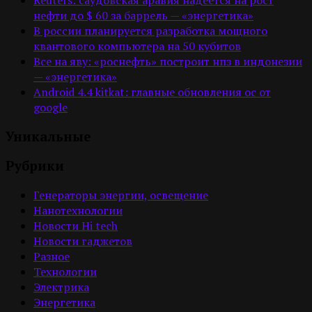
нефти до $ 60 за баррель — «энергетика»
В россии планируется разработка мощного
квантового компьютера на 50 кубитов
Все на яву: «роснефть» построит нпз в индонезии
— «энергетика»
Android 4.4 kitkat: главные обновления ос от
google
Уникальные
Рубрики
Генераторы энергии, освещение
Нанотехнологии
Новости Hi tech
Новости гаджетов
Разное
Технологии
Электрика
Энергетика