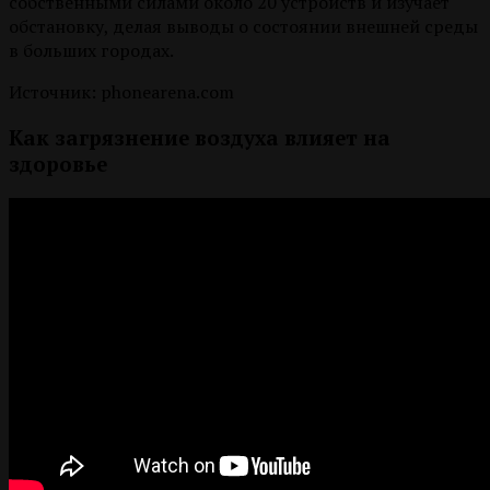
собственными силами около 20 устройств и изучает
обстановку, делая выводы о состоянии внешней среды
в больших городах.
Источник: phonearena.com
Как загрязнение воздуха влияет на
здоровье