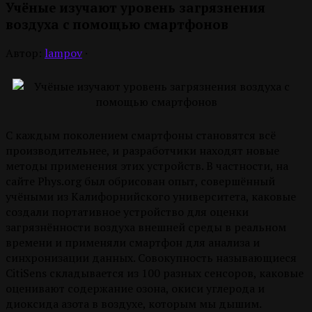
Учёные изучают уровень загрязнения
воздуха с помощью смартфонов
Автор:
lampov
·
С каждым поколением смартфоны становятся всё
производительнее, и разработчики находят новые
методы применения этих устройств. В частности, на
сайте Phys.org был обрисован опыт, совершённый
учёными из Калифорнийского университета, каковые
создали портативное устройство для оценки
загрязнённости воздуха внешней среды в реальном
времени и применяли смартфон для анализа и
синхронизации данных. Совокупность называющиеся
CitiSens складывается из 100 разных сенсоров, каковые
оценивают содержание озона, окиси углерода и
диоксида азота в воздухе, которым мы дышим.