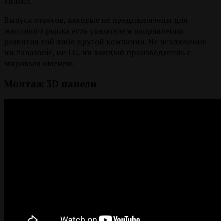
FullHD.
Выпуск ответов, каковые не предназначены для
массового рынка есть указателем направления
развития той либо другой компании. Не исключение
ни Panasonic, ни LG, ни каждый производитель с
мировым именем.
Монтаж 3D панели