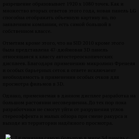
разрешение образовывает 1920 x 1080 точек. Как и
множество вторых ответов этого года, новая панель LG
способна отображать объемную картину но, по
заявлениям компании, есть самой большой в
собственном классе.
Отметим кроме этого, что на SID 2010 кроме этого
была представлена 47-дюймовая 3D панель
относящаяся к классу автостереоскопических
дисплеев.
Благодаря применению микролинз Френеля
и особых барьерных сеток в ответе исключаент
необходимость в применении особых очков для
просмотра фильмов в 3D.
Однако, применяемая в данном дисплее разработка на
большом растоянии несовершенна. До тех пор пока
разработчики не смогут уйти от разрушения углов
стереоэффекта и малых обзора при смене ракурса и
выходе из территории надёжного просмотра.