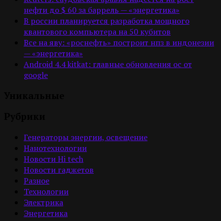
нефти до $ 60 за баррель — «энергетика»
В россии планируется разработка мощного
квантового компьютера на 50 кубитов
Все на яву: «роснефть» построит нпз в индонезии
— «энергетика»
Android 4.4 kitkat: главные обновления ос от
google
Уникальные
Рубрики
Генераторы энергии, освещение
Нанотехнологии
Новости Hi tech
Новости гаджетов
Разное
Технологии
Электрика
Энергетика