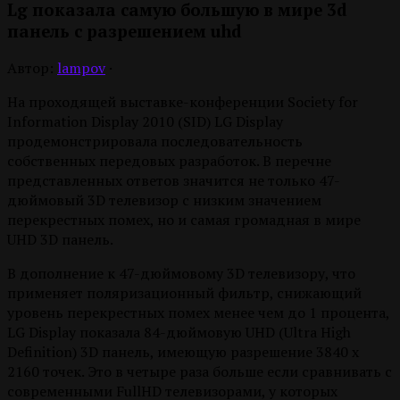
Lg показала самую большую в мире 3d
панель с разрешением uhd
Автор:
lampov
·
На проходящей выставке-конференции Society for
Information Display 2010 (SID) LG Display
продемонстрировала последовательность
собственных передовых разработок. В перечне
представленных ответов значится не только 47-
дюймовый 3D телевизор с низким значением
перекрестных помех, но и самая громадная в мире
UHD 3D панель.
В дополнение к 47-дюймовому 3D телевизору, что
применяет поляризационный фильтр, снижающий
уровень перекрестных помех менее чем до 1 процента,
LG Display показала 84-дюймовую UHD (Ultra High
Definition) 3D панель, имеющую разрешение 3840 x
2160 точек. Это в четыре раза больше если сравнивать с
современными FullHD телевизорами, у которых