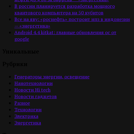
В россии планируется разработка мощного
квантового компьютера на 50 кубитов
Все на яву: «роснефть» построит нпз в индонезии
— «энергетика»
Android 4.4 kitkat: главные обновления ос от
google
Уникальные
Рубрики
Генераторы энергии, освещение
Нанотехнологии
Новости Hi tech
Новости гаджетов
Разное
Технологии
Электрика
Энергетика