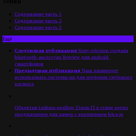
Темки
Содержание часть 1
Содержание часть 2
Содержание часть 3
Ещё
Следующая публикация
Sony ericsson создала
bluetooth-аксессуар liveview для android-
смартфонов
Предыдущая публикация
Nasa планирует
использовать системы ии для изучения глубокого
космоса
Объектив tsubasa swallow 35mm f2 в стиле ретро
предназначен для камер с креплением leica m