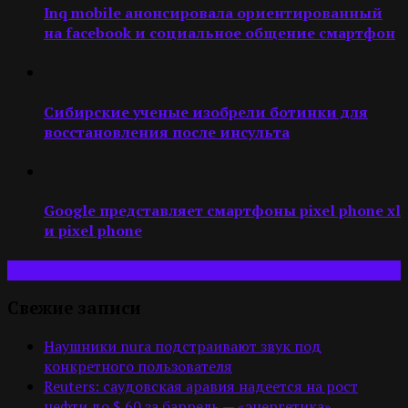
Inq mobile анонсировала ориентированный
на facebook и социальное общение смартфон
Сибирские ученые изобрели ботинки для
восстановления после инсульта
Google представляет смартфоны pixel phone xl
и pixel phone
Свежие записи
Наушники nura подстраивают звук под
конкретного пользователя
Reuters: саудовская аравия надеется на рост
нефти до $ 60 за баррель — «энергетика»