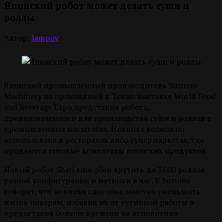
Японский робот может делать суши и
роллы
Автор:
lampov
·
Японский промышленный производитель Suzumo
Machinery на проходящей в Токио выставке World Food
and Beverage Expo представил робота,
предназначенного для производства суши и роллов в
промышленных масштабах. Новинка возможно
использована в ресторанах либо супермаркетах, где
продаются готовые комплекты японских продуктов.
Новый робот Shari способен крутить до 3600 роллов
разной конфигурации и начинки в час. В Suzumo
говорят, что новинка способна заметно уменьшить
жизнь поварам, избавив их от рутинной работы и
предоставив больше времени на исполнение