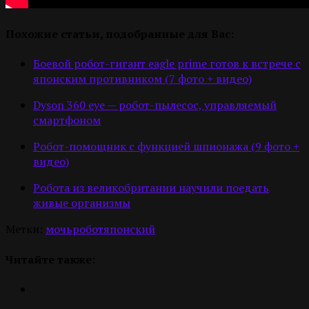
Похожие статьи, подобранные для Вас:
Боевой робот-гигант eagle prime готов к встрече с
японским противником (7 фото + видео)
Dyson 360 eye — робот-пылесос, управляемый
смартфоном
Робот-помощник с функцией шпионажа (9 фото +
видео)
Робота из великобритании научили поедать
живые организмы
Метки:
мочь
робот
японский
Читайте также: