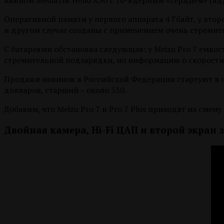
важном MediaTek Helio X30 с 10-ядерным «сердцем» (ядр
Оперативной памяти у первого аппарата 4 Гбайт, у второг
и другом случае созданы с применением очень стремите
С батареями обстановка следующая: у Meizu Pro 7 емкост
стремительной подзарядки, но информацию о скорости 
Продажи новинок в Российской Федерации стартуют в се
долларов, старший – около 530.
Добавим, что Meizu Pro 7 и Pro 7 Plus приходят на смену 
Двойная камера, Hi-Fi ЦАП и второй экран з