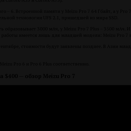
а Cortex-A53 и Cortex-A73).
о – 6. Встроенной памяти у Meizu Pro 7 64 Гбайт, а у Pro 
льной технологии UFS 2.1, пришедшей из мира SSD.
ь образовывает 3000 мАч, у Meizu Pro 7 Plus – 3500 мАч. 
работы имеется лишь для младшей модели: Meizu Pro 7 в
нтябре, стоимости будут заявлены позднее. В Азии млад
Meizu Pro 6 и Pro 6 Plus соответственно.
а $400 — обзор Meizu Pro 7