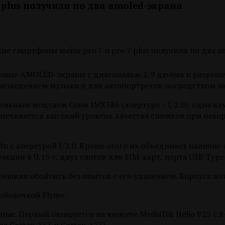
 plus получили по два amoled-экрана
рные AMOLED-экраны с диагональю 1,9 дюйма и разрешен
изведением музыки и для автопортретов посредством за
ельным модулем Сони IMX386 (апертура – f/2.0): одна ка
спечивается высокий уровень качества снимков при нех
с апертурой f/2.0. Кроме этого их объединяет наличие ау
кции в 0,15 с, двух слотов для SIM-карт, порта USB Type
 решили обойтись без опытов с его удалением. Корпуса же
оболочкой Flyme.
ные. Первый базируется на чипсете MediaTek Helio P25 с 