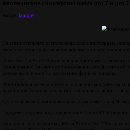
Флагманские смартфоны meizu pro 7 и pro 7
Автор:
lampov
·
На задних панелях расположены дополнительные сенсо
ознакомления с уведомлениями, для управления воспро
Meizu Pro 7 и Pro 7 Plus оснащены двойным 12-мегапикс
монохромное. За счет комбинирования результатов обе
режим а-ля iPhone 7 с размытием фона на снимках.
Фронтальная камера новинок оснащена модулем на 16 Мп 
наушников, сканера отпечатков пальцев со скоростью реа
3,5-мм разъем в новинках кроме этого имеется, в Meizu
Трудятся модели под управлением Android 7.0 Nougat с 
Аппаратные платформы у Meizu Pro 7 и Pro 7 Plus различ