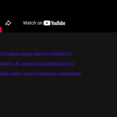
ся только после выхода windows 10
emium с 4k-экраном и snapdragon 835
янный корпус и виртуального помощника