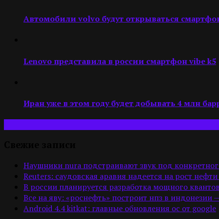
Автомобили volvo будут открываться смартфон
Lenovo представила в россии смартфон vibe k5
Иран уже в этом году будет добывать 4 млн бар
Свежие записи
Наушники nura подстраивают звук под конкретног
Reuters: саудовская аравия надеется на рост нефти
В россии планируется разработка мощного квантов
Все на яву: «роснефть» построит нпз в индонезии 
Android 4.4 kitkat: главные обновления ос от google