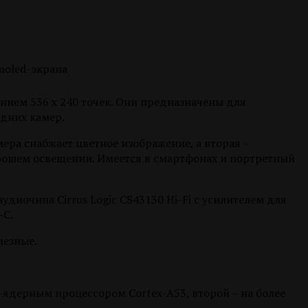
ием 536 х 240 точек. Они предназначены для
дних камер.
мера снабжает цветное изображение, а вторая –
орошем освещении. Имеется в смартфонах и портретный
диочипа Cirrus Logic CS43130 Hi-Fi с усилителем для
-C.
лезные.
8-ядерным процессором Cortex-A53, второй – на более