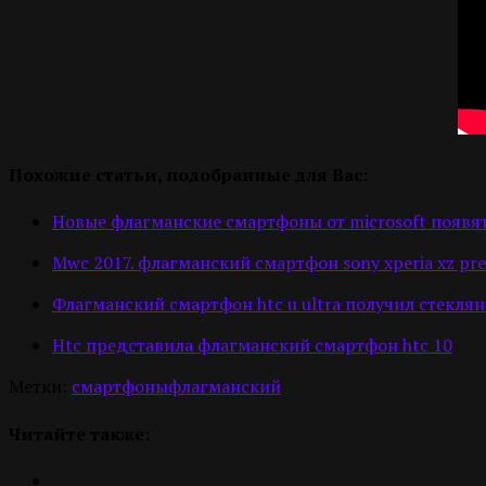
Похожие статьи, подобранные для Вас:
Новые флагманские смартфоны от microsoft появят
Mwc 2017. флагманский смартфон sony xperia xz pr
Флагманский смартфон htc u ultra получил стекл
Htc представила флагманский смартфон htc 10
Метки:
смартфоны
флагманский
Читайте также: