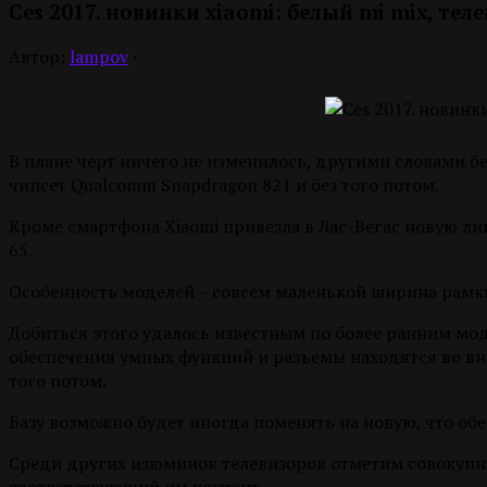
Ces 2017. новинки xiaomi: белый mi mix, те
Автор:
lampov
·
В плане черт ничего не изменилось, другими словами бе
чипсет Qualcomm Snapdragon 821 и без того потом.
Кроме смартфона Xiaomi привезла в Лас-Вегас новую лине
65.
Особенность моделей – совсем маленькой ширина рамки 
Добиться этого удалось известным по более ранним мод
обеспечения умных функций и разъемы находятся во внеш
того потом.
Базу возможно будет иногда поменять на новую, что об
Среди других изюминок телевизоров отметим совокупно