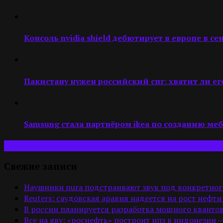
Консоль nvidia shield дебютирует в европе в се
Пакистану нужен российский спг: хватит ли его
Samsung стала партнёром ikea по созданию ме
Свежие записи
Наушники nura подстраивают звук под конкретног
Reuters: саудовская аравия надеется на рост нефти
В россии планируется разработка мощного квантов
Все на яву: «роснефть» построит нпз в индонезии 