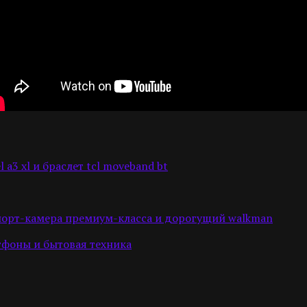
 a3 xl и браслет tcl moveband bt
t, спорт-камера премиум-класса и дорогущий walkman
ртфоны и бытовая техника