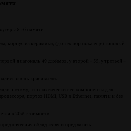
памяти
а, корпус из керамики, (до тех пор пока еще) топовый
ервой диагональ 49 дюймов, у второй – 55, у третьей –
азались очень красивыми.
мало, потому, что фактически все компоненты для
оцессора, портов HDMI, USB и Ethernet, памяти и без
ется в 20% стоимости.
 предпочтения обладателя и предлагать