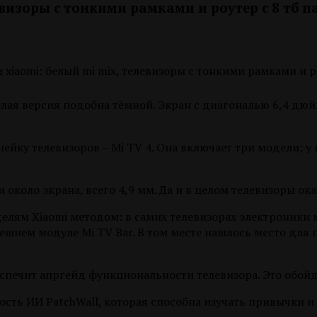
левизоры с тонкими рамками и роутер с 8 тб 
лая версия подобна тёмной. Экран с диагональю 6,4 дюйм
йку телевизоров – Mi TV 4. Она включает три модели; у п
около экрана, всего 4,9 мм. Да и в целом телевизоры ок
елям Xiaomi методом: в самих телевизорах электроники 
нем модуле Mi TV Bar. В том месте нашлось место для пр
еспечит апргейд функциональности телевизора. Это обойд
сть ИИ PatchWall, которая способна изучать привычки и