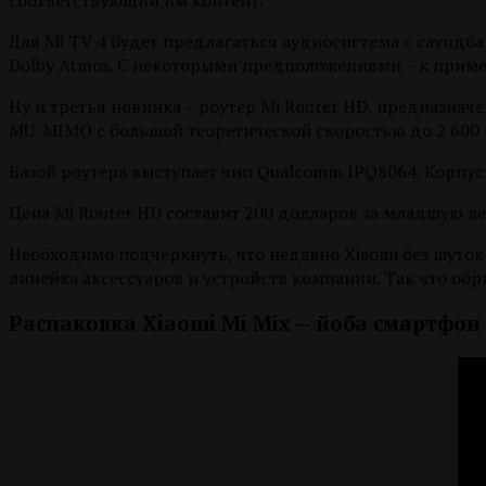
соответствующий им контент.
Для Mi TV 4 будет предлагаться аудиосистема с саунд
Dolby Atmos. С некоторыми предположениями – к примеру
Ну и третья новинка – роутер Mi Router HD, предназнач
MU-MIMO с большой теоретической скоростью до 2 600 М
Базой роутера выступает чип Qualcomm IPQ8064. Корпу
Цена Mi Router HD составит 200 долларов за младшую ве
Необходимо подчеркнуть, что недавно Xiaomi без шуток
линейка аксессуаров и устройств компании. Так что об
Распаковка Xiaomi Mi Mix — йоба смартфон 