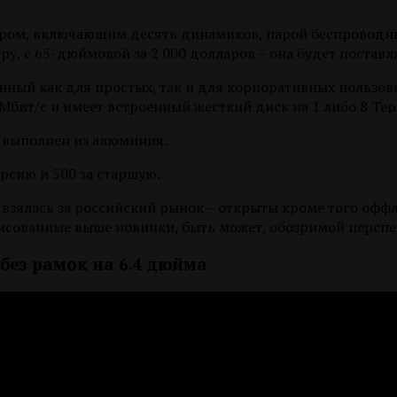
баром, включающим десять динамиков, парой беспроводн
, с 65-дюймовой за 2 000 долларов – она будет поставля
енный как для простых, так и для корпоративных пользова
бит/с и имеет встроенный жесткий диск на 1 либо 8 Тер
с выполнен из алюминия.
рсию и 500 за старшую.
 взялась за российский рынок – открыты кроме того офф
рисованные выше новинки, быть может, обозримой перспе
без рамок на 6.4 дюйма