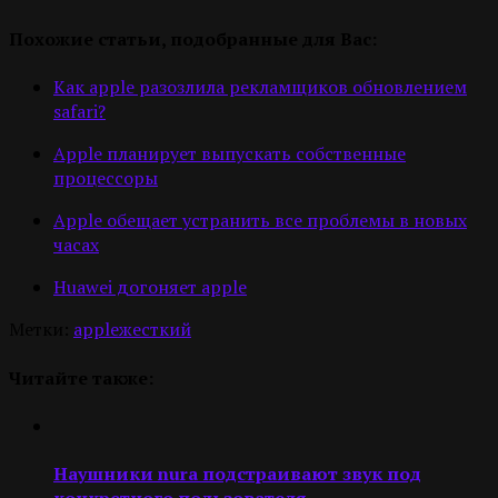
Похожие статьи, подобранные для Вас:
Как apple разозлила рекламщиков обновлением
safari?
Apple планирует выпускать собственные
процессоры
Apple обещает устранить все проблемы в новых
часах
Huawei догоняет apple
Метки:
apple
жесткий
Читайте также:
Наушники nura подстраивают звук под