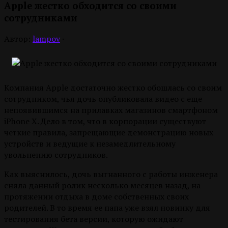
Apple жестко обходится со своими
сотрудниками
Автор:
lampov
·
Компания Apple достаточно жестко обошлась со своим
сотрудником, чья дочь опубликовала видео с еще
непоявившимся на прилавках магазинов смартфоном
iPhone X. Дело в том, что в корпорации существуют
четкие правила, запрещающие демонстрацию новых
устройств и ведущие к незамедлительному
увольнению сотрудников.
Как выяснилось, дочь выгнанного с работы инженера
сняла данный ролик несколько месяцев назад, на
протяжении отдыха в доме собственных своих
родителей. В то время ее папа уже взял новинку для
тестирования бета версии, которую ожидают