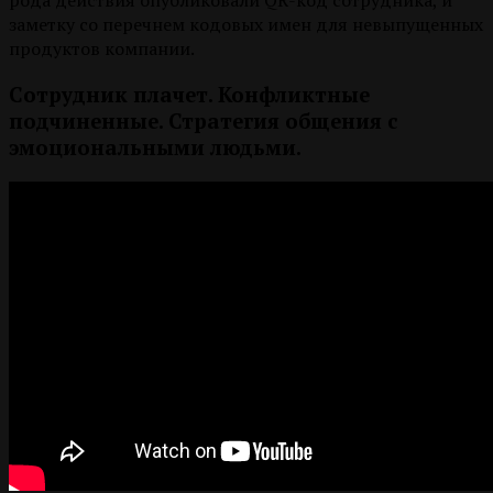
рода действия опубликовали QR-код сотрудника, и
заметку со перечнем кодовых имен для невыпущенных
продуктов компании.
Сотрудник плачет. Конфликтные
подчиненные. Стратегия общения с
эмоциональными людьми.