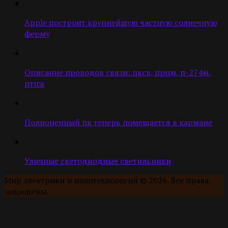
Apple построит крупнейшую частную солнечную
ферму
Описание проводов связи: пксв, прпм, п-274м,
птпж
Полноценный пк теперь помещается в кармане
Уличные светодиодные светильники
Мир электрики и нанотехнологий © 2026. Все права
защищены.