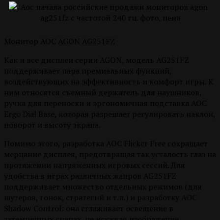
Монитор AOC AGON AG251FZ
Как и все дисплеи серии AGON, модель AG251FZ
поддерживает пара премиальных функций,
воздействующих на эффективность и комфорт игры. К
ним относятся съемный держатель для наушников,
ручка для переноски и эргономичная подставка AOC
Ergo Dial Base, которая разрешает регулировать наклон,
поворот и высоту экрана.
Помимо этого, разработка AOC Flicker Free сокращает
мерцание дисплея, предотвращая так усталость глаз на
протяжении напряженных игровых сессий. Для
удобства в играх различных жанров AG251FZ
поддерживает множество отдельных режимов (для
шутеров, гонок, стратегий и т.п.) и разработку AOC
Shadow Control: она сглаживает освещение в
затемненных сценах, не искажая изображение