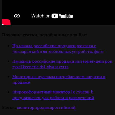
Похожие статьи, подобранные для Вас:
Hp начала российские продажи рюкзака с
подзарядкой для мобильных устройств. фото
Начались российские продажи интернет-центров
zyxel keenetic dsl, viva и extra
Мониторы с нулевым потреблением энергии в
продаже
Широкоформатный монитор lg 29uc88-b
предназначен для работы и развлечений
Метки:
монитор
продажа
российский