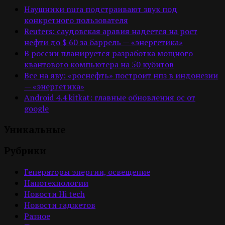
Наушники nura подстраивают звук под
конкретного пользователя
Reuters: саудовская аравия надеется на рост
нефти до $ 60 за баррель — «энергетика»
В россии планируется разработка мощного
квантового компьютера на 50 кубитов
Все на яву: «роснефть» построит нпз в индонезии
— «энергетика»
Android 4.4 kitkat: главные обновления ос от
google
Уникальные
Рубрики
Генераторы энергии, освещение
Нанотехнологии
Новости Hi tech
Новости гаджетов
Разное