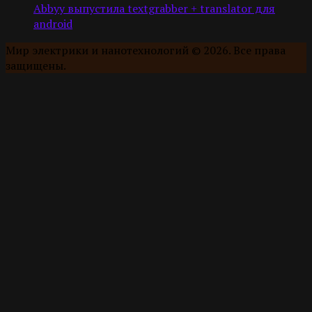
Abbyy выпустила textgrabber + translator для
android
Мир электрики и нанотехнологий © 2026. Все права
защищены.