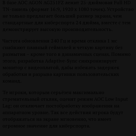
В базе AOC AGON AG251FZ лежит 25-дюймовая Full HD
TN-панель (формат 16:9, 1920 x 1080 точек). Устройство
не только предлагает больший размер экрана, чем
стандартные для киберспорта 24 дюйма, вместе с тем
демонстрирует высокую производительность.
Частота обновления 240 Гц и время отклика 1 мс
снабжают плавный геймплей и четкую картину без
размытия – кроме того в динамичных сценах. Помимо
этого, разработка Adaptive-Sync синхронизирует
монитор с видеоплатой, дабы избежать задержек
обработки и разрыва картинки пользовательских
команд.
Те игроки, которым серьёзен максимально
стремительный отклик, оценят режим AOC Low Input
Lag: он отключает постобработку изображения на
аппаратном уровне. Так все действия игрока будут
отображаться на экране мгновенно, что имеет
огромное значение для киберспорта.